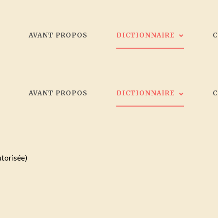
L
AVANT PROPOS
DICTIONNAIRE
Les peintres
L
AVANT PROPOS
DICTIONNAIRE
Galeristes
Critiques d'art
Société d'artistes Bordelais
Les peintres
Collectionneurs
Galeristes
utorisée)
Critiques d'art
Société d'artistes Bordelais
Collectionneurs