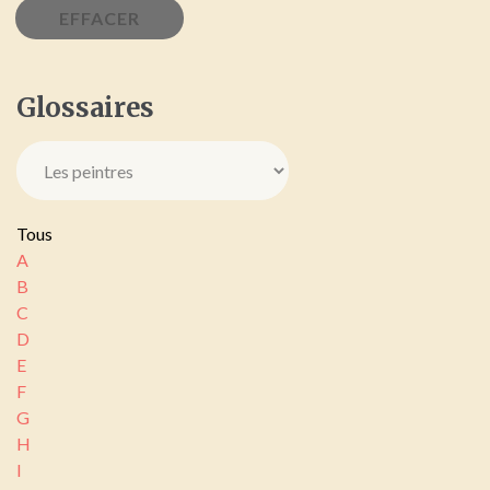
Glossaires
Tous
A
B
C
D
E
F
G
H
I