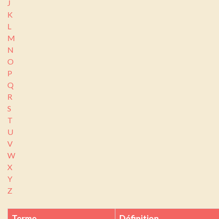
J
K
L
M
N
O
P
Q
R
S
T
U
V
W
X
Y
Z
Terme
Définition