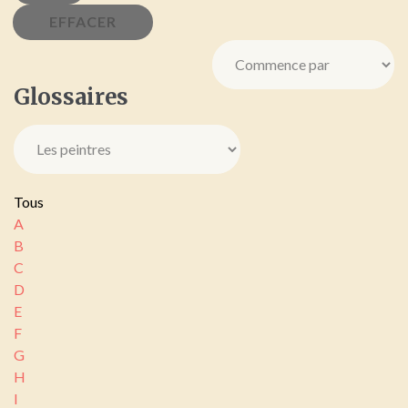
Glossaires
Tous
A
B
C
D
E
F
G
H
I