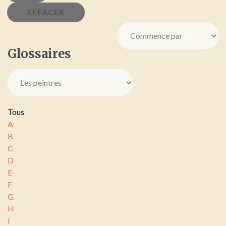
Glossaires
Tous
A
B
C
D
E
F
G
H
I