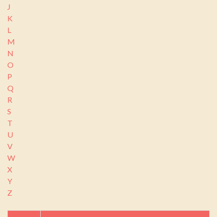
J
K
L
M
N
O
P
Q
R
S
T
U
V
W
X
Y
Z