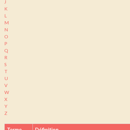
J
K
L
M
N
O
P
Q
R
S
T
U
V
W
X
Y
Z
Terme
Définition