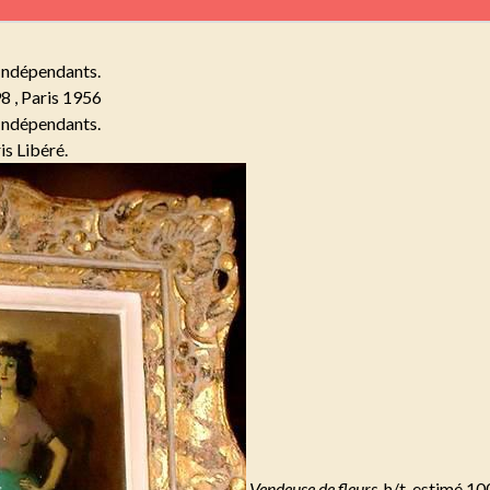
 Indépendants.
8 , Paris 1956
 Indépendants.
is Libéré.
Vendeuse de fleurs
, h/t, estimé 