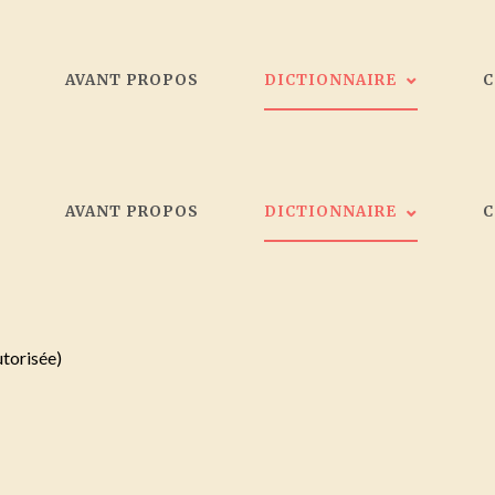
L
AVANT PROPOS
DICTIONNAIRE
Les peintres
L
AVANT PROPOS
DICTIONNAIRE
Galeristes
Critiques d'art
Société d'artistes Bordelais
Les peintres
Collectionneurs
Galeristes
utorisée)
Critiques d'art
Société d'artistes Bordelais
Collectionneurs