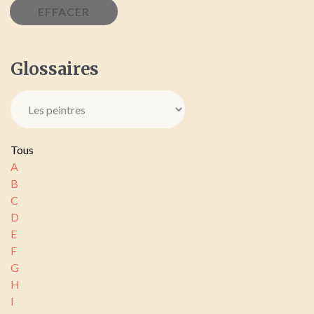
Glossaires
Tous
A
B
C
D
E
F
G
H
I