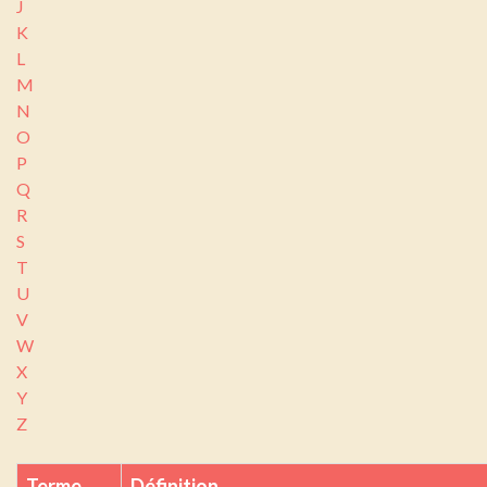
J
K
L
M
N
O
P
Q
R
S
T
U
V
W
X
Y
Z
Terme
Définition