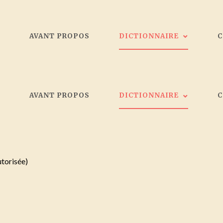
L
AVANT PROPOS
DICTIONNAIRE
Les peintres
L
AVANT PROPOS
DICTIONNAIRE
Galeristes
Critiques d'art
Société d'artistes Bordelais
Les peintres
Collectionneurs
Galeristes
utorisée)
Critiques d'art
Société d'artistes Bordelais
Collectionneurs