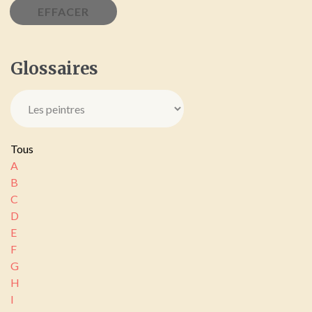
Glossaires
Tous
A
B
C
D
E
F
G
H
I