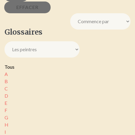
Glossaires
Tous
A
B
C
D
E
F
G
H
I