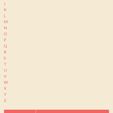
J
K
L
M
N
O
P
Q
R
S
T
U
V
W
X
Y
Z