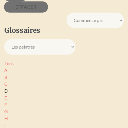
Glossaires
Tous
A
B
C
D
E
F
G
H
I