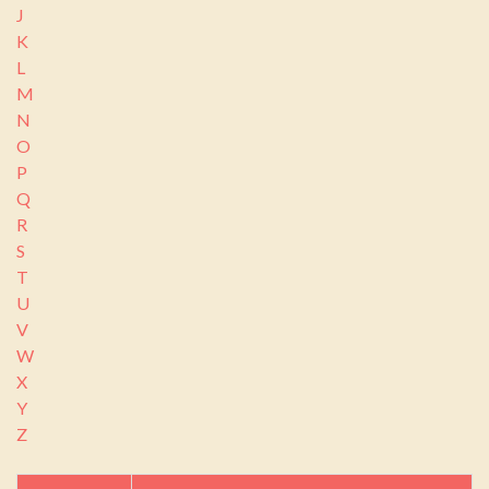
J
K
L
M
N
O
P
Q
R
S
T
U
V
W
X
Y
Z