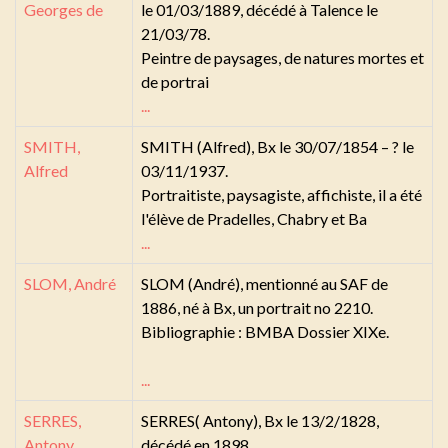
Georges de
le 01/03/1889, décédé à Talence le
21/03/78.
Peintre de paysages, de natures mortes et
de portrai
...
SMITH,
SMITH (Alfred), Bx le 30/07/1854 – ? le
Alfred
03/11/1937.
Portraitiste, paysagiste, affichiste, il a été
l'élève de Pradelles, Chabry et Ba
...
SLOM, André
SLOM (André), mentionné au SAF de
1886, né à Bx, un portrait no 2210.
Bibliographie : BMBA Dossier XIXe.
...
SERRES,
SERRES( Antony), Bx le 13/2/1828,
Antony
décédé en 1898.