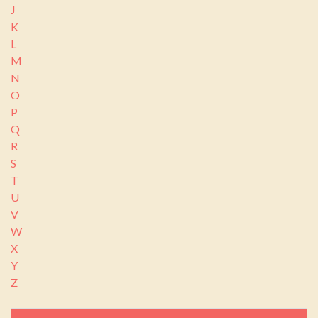
J
K
L
M
N
O
P
Q
R
S
T
U
V
W
X
Y
Z