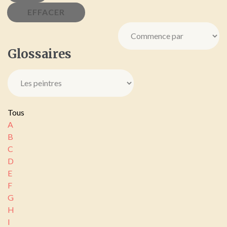
Glossaires
Tous
A
B
C
D
E
F
G
H
I