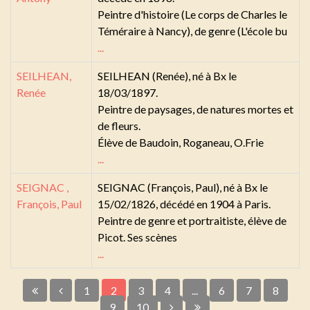
Peintre d'histoire (Le corps de Charles le
Téméraire à Nancy), de genre (L'école bu
...
SEILHEAN,
SEILHEAN (Renée), né à Bx le
Renée
18/03/1897.
Peintre de paysages, de natures mortes et
de fleurs.
Élève de Baudoin, Roganeau, O.Frie
...
SEIGNAC ,
SEIGNAC (François, Paul), né à Bx le
François, Paul
15/02/1826, décédé en 1904 à Paris.
Peintre de genre et portraitiste, élève de
Picot. Ses scènes
...
1
2
3
4
...
6
7
8
9
10