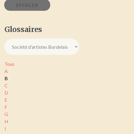
Glossaires
Tous
A
B
C
D
E
F
G
H
I