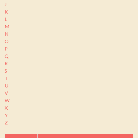
J
K
L
M
N
O
P
Q
R
S
T
U
V
W
X
Y
Z