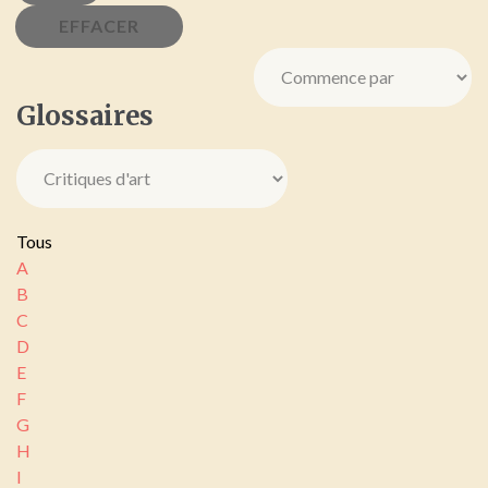
Glossaires
Tous
A
B
C
D
E
F
G
H
I