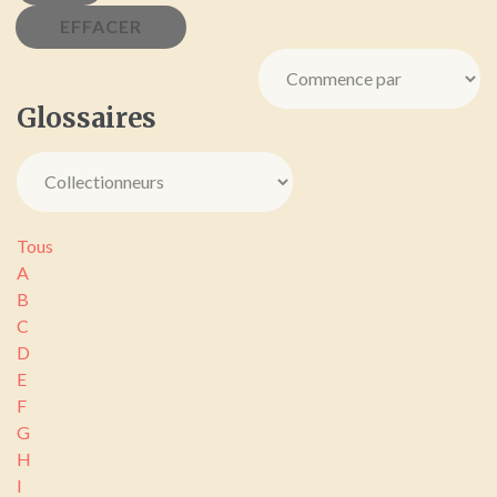
Glossaires
Tous
A
B
C
D
E
F
G
H
I