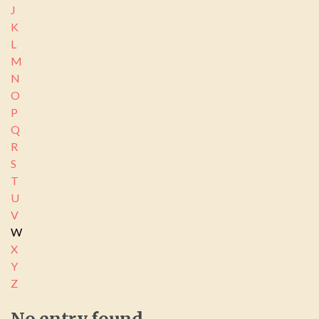
J
K
L
M
N
O
P
Q
R
S
T
U
V
W
X
Y
Z