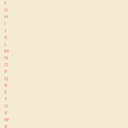
F
G
H
I
J
K
L
M
N
O
P
Q
R
S
T
U
V
W
X