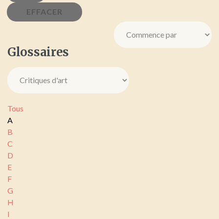
Glossaires
Tous
A
B
C
D
E
F
G
H
I