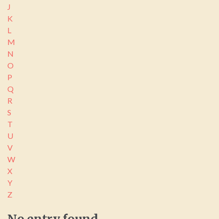
J
K
L
M
N
O
P
Q
R
S
T
U
V
W
X
Y
Z