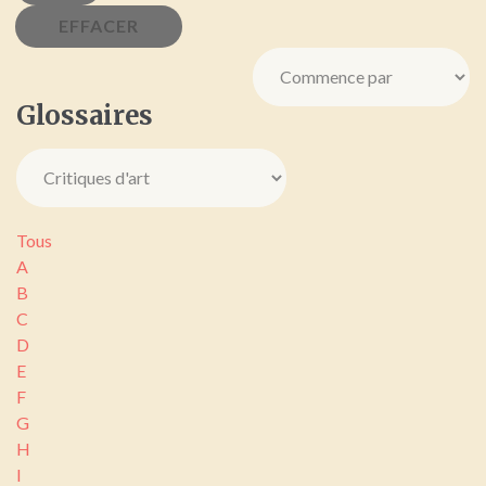
Glossaires
Tous
A
B
C
D
E
F
G
H
I