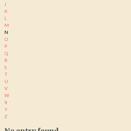
J
K
L
M
N
O
P
Q
R
S
T
U
V
W
X
Y
Z