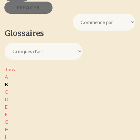
Glossaires
Tous
A
B
C
D
E
F
G
H
I