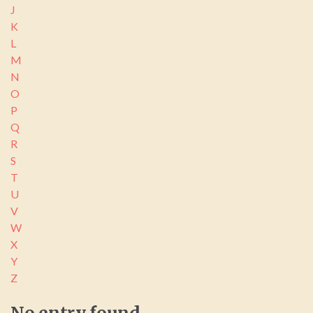
J
K
L
M
N
O
P
Q
R
S
T
U
V
W
X
Y
Z