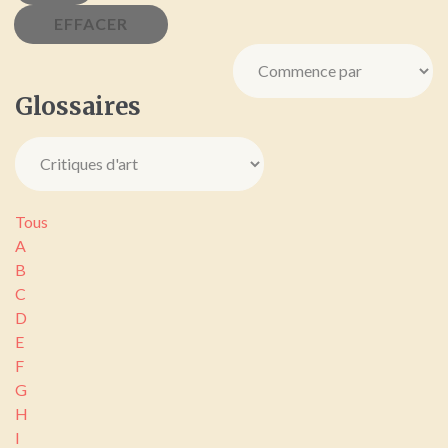
Glossaires
Tous
A
B
C
D
E
F
G
H
I