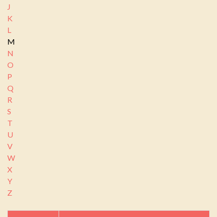
J
K
L
M
N
O
P
Q
R
S
T
U
V
W
X
Y
Z