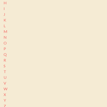
H
I
J
K
L
M
N
O
P
Q
R
S
T
U
V
W
X
Y
Z