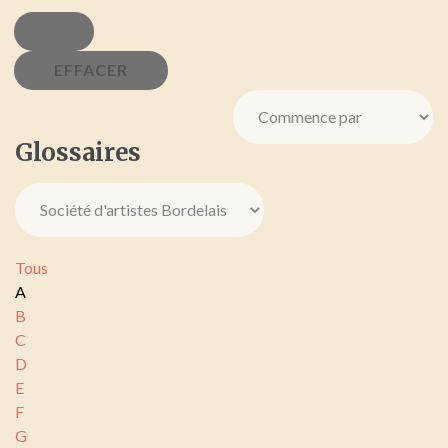
Glossaires
Tous
A
B
C
D
E
F
G