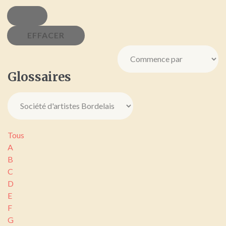
Glossaires
Tous
A
B
C
D
E
F
G