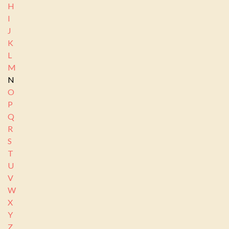
H
I
J
K
L
M
N
O
P
Q
R
S
T
U
V
W
X
Y
Z