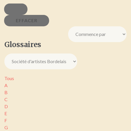
Glossaires
Tous
A
B
C
D
E
F
G