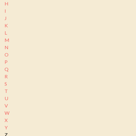
H
I
J
K
L
M
N
O
P
Q
R
S
T
U
V
W
X
Y
Z