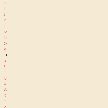
H
I
J
K
L
M
N
O
P
Q
R
S
T
U
V
W
X
Y
Z