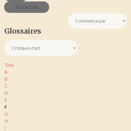
Glossaires
Tous
A
B
C
D
E
F
G
H
I