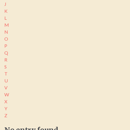
J
K
L
M
N
O
P
Q
R
S
T
U
V
W
X
Y
Z