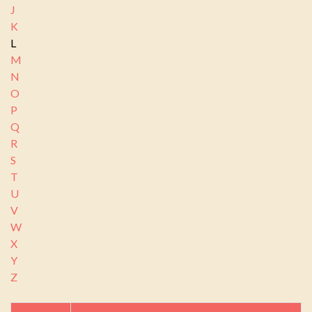
J
K
L
M
N
O
P
Q
R
S
T
U
V
W
X
Y
Z