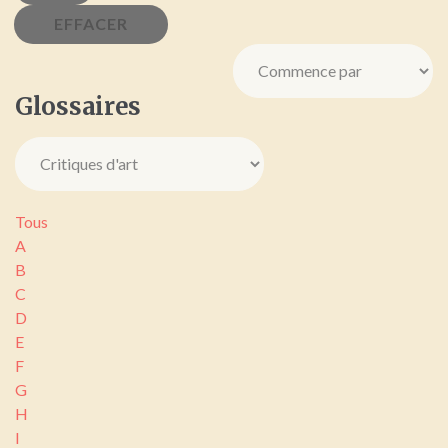
Glossaires
Tous
A
B
C
D
E
F
G
H
I