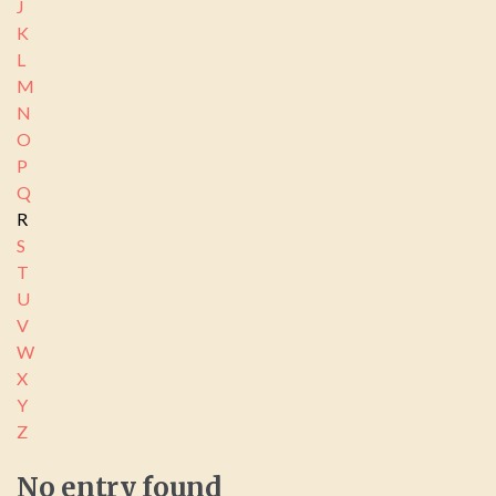
J
K
L
M
N
O
P
Q
R
S
T
U
V
W
X
Y
Z
No
entry
found