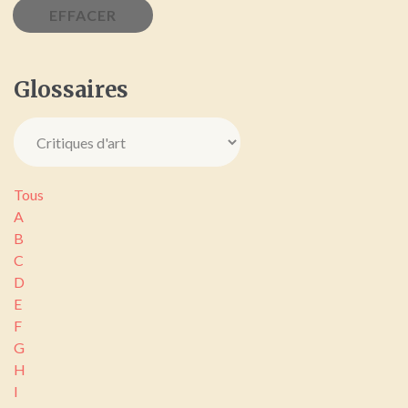
Glossaires
Tous
A
B
C
D
E
F
G
H
I