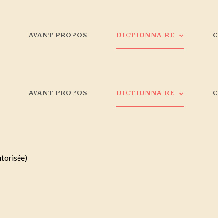
L
AVANT PROPOS
DICTIONNAIRE
Les peintres
L
AVANT PROPOS
DICTIONNAIRE
Galeristes
Critiques d'art
Société d'artistes Bordelais
Les peintres
Collectionneurs
Galeristes
utorisée)
Critiques d'art
Société d'artistes Bordelais
Collectionneurs