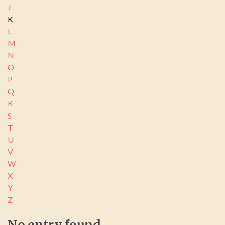
J
K
L
M
N
O
P
Q
R
S
T
U
V
W
X
Y
Z