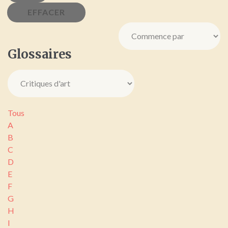
Glossaires
Tous
A
B
C
D
E
F
G
H
I