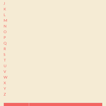
J
K
L
M
N
O
P
Q
R
S
T
U
V
W
X
Y
Z