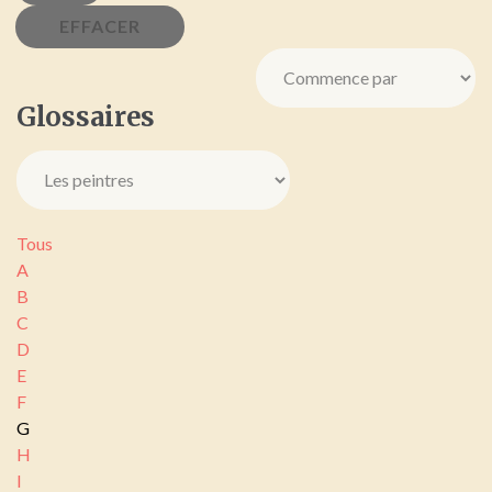
Glossaires
Tous
A
B
C
D
E
F
G
H
I