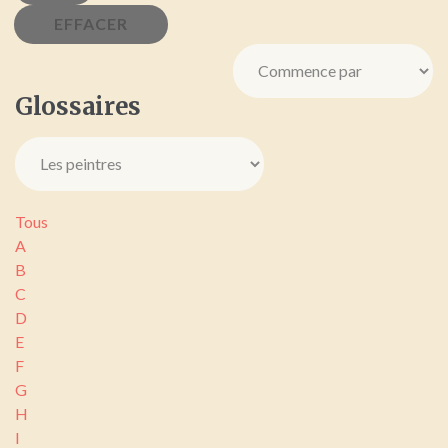
Glossaires
Tous
A
B
C
D
E
F
G
H
I