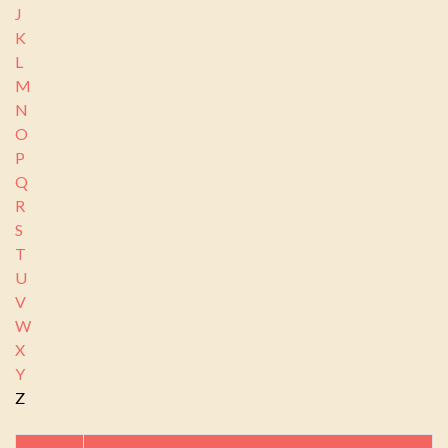
J
K
L
M
N
O
P
Q
R
S
T
U
V
W
X
Y
Z