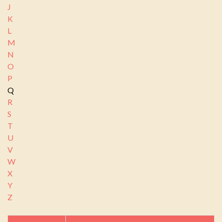
J
K
L
M
N
O
P
Q
R
S
T
U
V
W
X
Y
Z