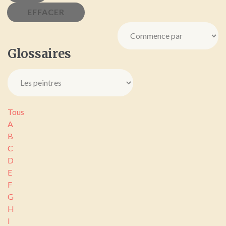
Glossaires
Tous
A
B
C
D
E
F
G
H
I