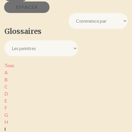
Glossaires
Tous
A
B
C
D
E
F
G
H
I