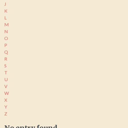
J
K
L
M
N
O
P
Q
R
S
T
U
V
W
X
Y
Z