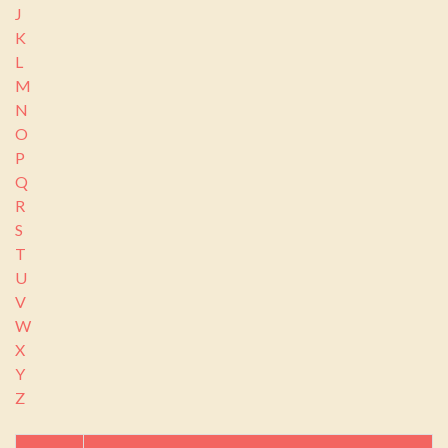
J
K
L
M
N
O
P
Q
R
S
T
U
V
W
X
Y
Z