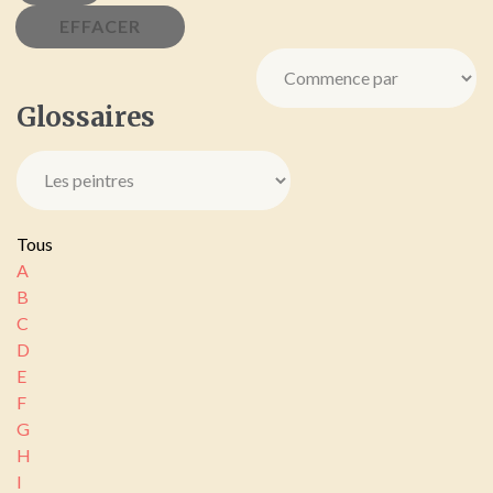
Glossaires
Tous
A
B
C
D
E
F
G
H
I