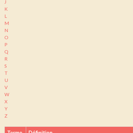
J
K
L
M
N
O
P
Q
R
S
T
U
V
W
X
Y
Z
Terme
Définition