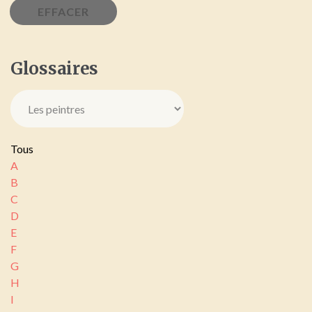
Glossaires
Tous
A
B
C
D
E
F
G
H
I