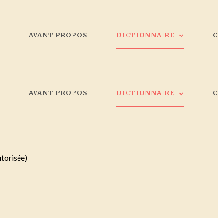
L
AVANT PROPOS
DICTIONNAIRE
Les peintres
L
AVANT PROPOS
DICTIONNAIRE
Galeristes
Critiques d'art
Société d'artistes Bordelais
Les peintres
Collectionneurs
Galeristes
utorisée)
Critiques d'art
Société d'artistes Bordelais
Collectionneurs