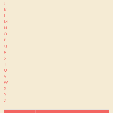
J
K
L
M
N
O
P
Q
R
S
T
U
V
W
X
Y
Z