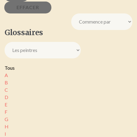
Glossaires
Tous
A
B
C
D
E
F
G
H
I