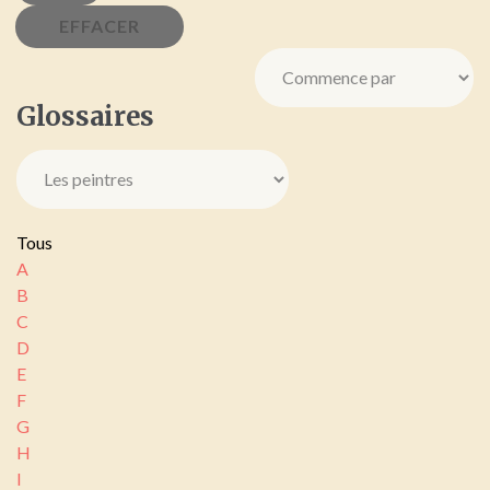
Glossaires
Tous
A
B
C
D
E
F
G
H
I