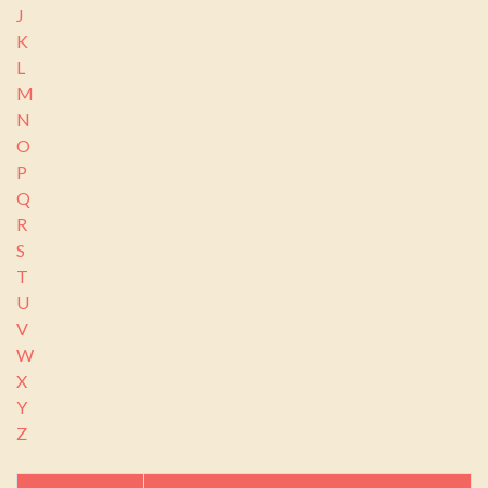
J
K
L
M
N
O
P
Q
R
S
T
U
V
W
X
Y
Z