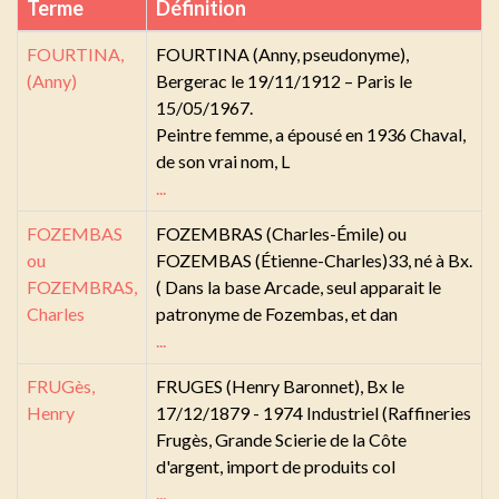
Terme
Définition
FOURTINA,
FOURTINA (Anny, pseudonyme),
(Anny)
Bergerac le 19/11/1912 – Paris le
15/05/1967.
Peintre femme, a épousé en 1936 Chaval,
de son vrai nom, L
...
FOZEMBAS
FOZEMBRAS (Charles-Émile) ou
ou
FOZEMBAS (Étienne-Charles)33, né à Bx.
FOZEMBRAS,
( Dans la base Arcade, seul apparait le
Charles
patronyme de Fozembas, et dan
...
FRUGès,
FRUGES (Henry Baronnet), Bx le
Henry
17/12/1879 - 1974 Industriel (Raffineries
Frugès, Grande Scierie de la Côte
d'argent, import de produits col
...