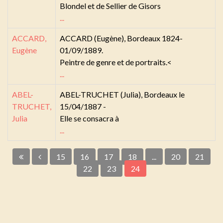
Blondel et de Sellier de Gisors
...
ACCARD,
ACCARD (Eugène), Bordeaux 1824-
Eugène
01/09/1889.
Peintre de genre et de portraits.<
...
ABEL-
ABEL-TRUCHET (Julia), Bordeaux le
TRUCHET,
15/04/1887 -
Julia
Elle se consacra à
...
15
16
17
18
...
20
21
22
23
24