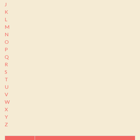
J
K
L
M
N
O
P
Q
R
S
T
U
V
W
X
Y
Z