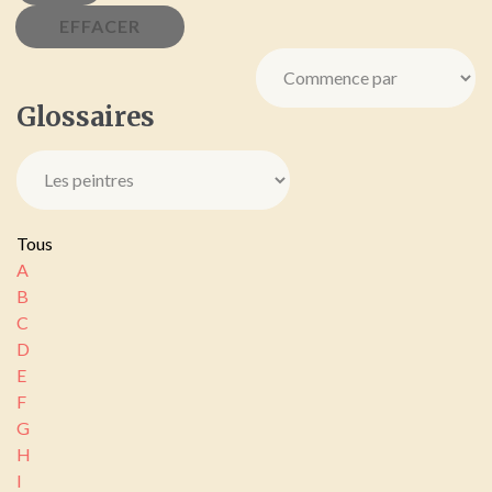
Glossaires
Tous
A
B
C
D
E
F
G
H
I