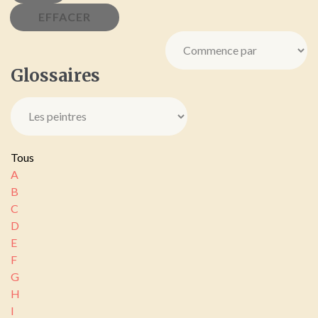
Glossaires
Tous
A
B
C
D
E
F
G
H
I