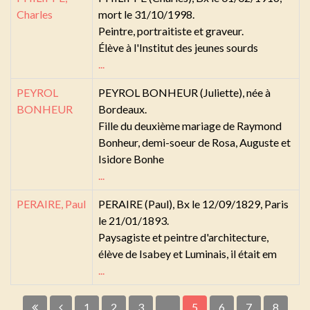
Charles
mort le 31/10/1998.
Peintre, portraitiste et graveur.
Élève à l'Institut des jeunes sourds
...
PEYROL
PEYROL BONHEUR (Juliette), née à
BONHEUR
Bordeaux.
Fille du deuxième mariage de Raymond
Bonheur, demi-soeur de Rosa, Auguste et
Isidore Bonhe
...
PERAIRE, Paul
PERAIRE (Paul), Bx le 12/09/1829, Paris
le 21/01/1893.
Paysagiste et peintre d'architecture,
élève de Isabey et Luminais, il était em
...
1
2
3
...
5
6
7
8