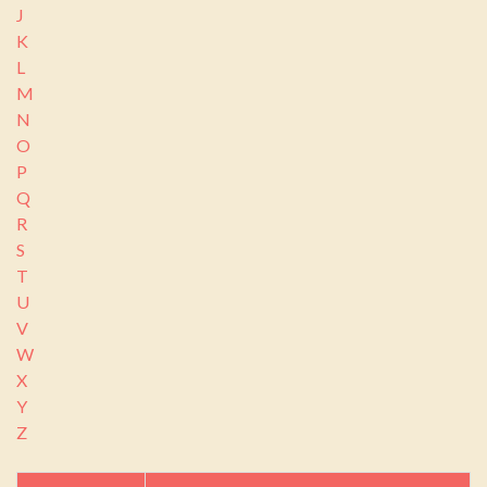
J
K
L
M
N
O
P
Q
R
S
T
U
V
W
X
Y
Z